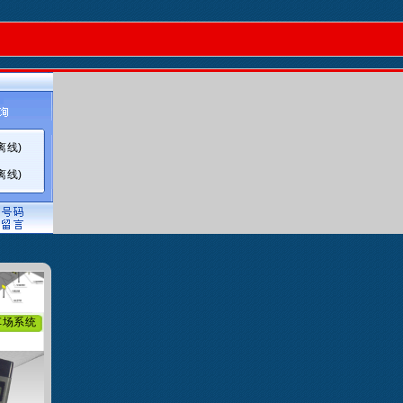
闸
离线)
离线)
卡机
车场系统