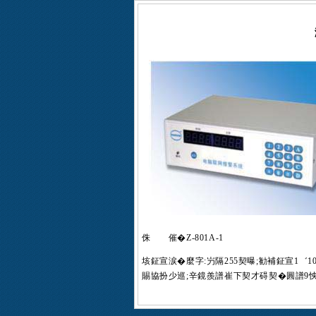
侏 催�Z-801A-1
垓鉦宣涙�麼字:屶隔255契曝;勧補鉦宣1゛
賜協扮少巡;辛鏡羨譜崔下契才碍契�圓譜9怏