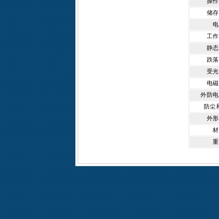
操作
储存
电
工作
静态
跌落
受光
电磁
外防电
防尘
外形
材
重