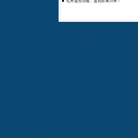
■ 红外遥控功能，遥控距离10米！