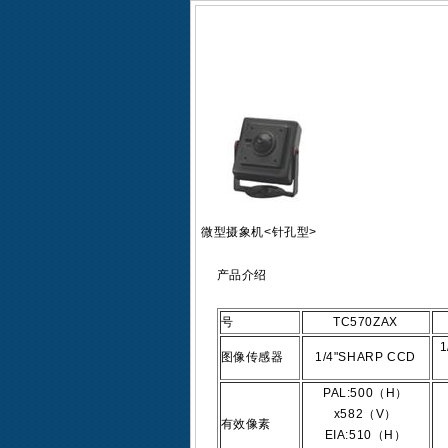
微型摄象机<针孔型>
产品介绍
号
TC570ZAX
1
图像传感器
1/4"SHARP CCD
PAL:500（H）
x582（V）
有效像素
EIA:510（H）