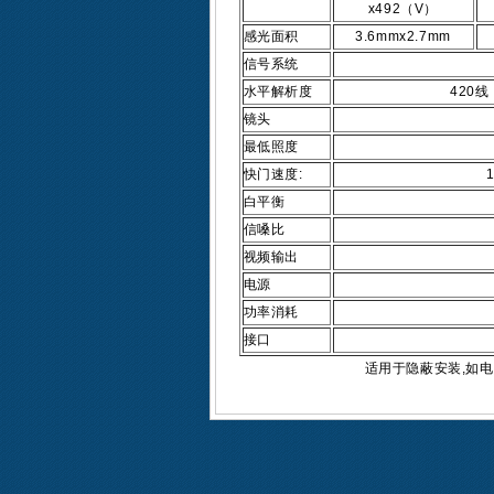
x492（V）
感光面积
3.6mmx2.7mm
信号系统
水平解析度
420线
镜头
最低照度
快门速度:
1
白平衡
信嗓比
视频输出
电源
功率消耗
接口
适用于隐蔽安装,如电梯